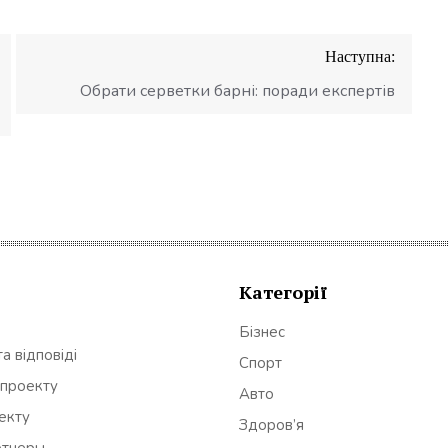
Наступна:
Обрати серветки барні: поради експертів
Категорії
Бізнес
а відповіді
Спорт
 проекту
Авто
оекту
Здоров’я
ртнеры