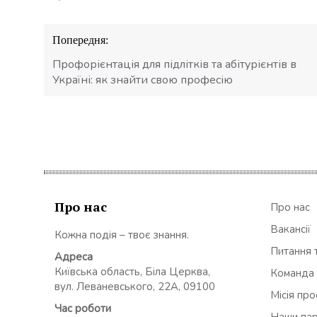
Навігація
Попередня:
записів
Профорієнтація для підлітків та абітурієнтів в
Україні: як знайти свою професію
Про нас
Про нас
Вакансії
Кожна подія – твоє знання.
Питання т
Адреса
Київська область, Біла Церква,
Команда
вул. Леваневського, 22А, 09100
Місія пр
Час роботи
Наши па