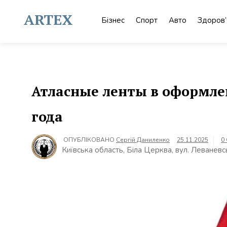
Skip
to
ARTEX
Бізнес
Спорт
Авто
Здоров’
content
Атласные ленты в оформле
года
ОПУБЛІКОВАНО
Сергій Даниленко
25.11.2025
0
Київська область, Біла Церква, вул. Леваневс