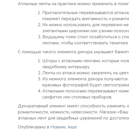
Атласные ленты на практике можно применить в поли
Пригласительные перевязываются атласны
поможет передать винтажность и романти
Их можно использовать для перевязки ме
элегантными широкими или узкими полоска
Ведущему тоже стоит позаботиться о сти
лентами, чтобы соответствовать тематике
С помощью такого элемента декора украшают банкет
Шторы с атласными лентами, которые кол
свадебному интерьеру.
Ленты из атласа можно закрепить на цвет
Из нежного элемента декора получаются
красивых фотографий будет светоотража
Атласными полосками перевязывают ножки
салфеток или столовых приборов.
Декоративный элемент имеет способность изменять 
романтичности, нежности, невесомости. Магазин «Ва
атласных лент для свадебных церемоний по доступной
Опубліковано в
Новини
,
Інше