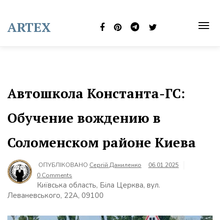
Skip
to
ARTEX
content
TOG
NAVI
Автошкола Константа-ГС:
Обучение вождению в
Соломенском районе Киева
ОПУБЛІКОВАНО
Сергій Даниленко
06.01.2025
0 Comments
Київська область, Біла Церква, вул.
Леваневського, 22А, 09100