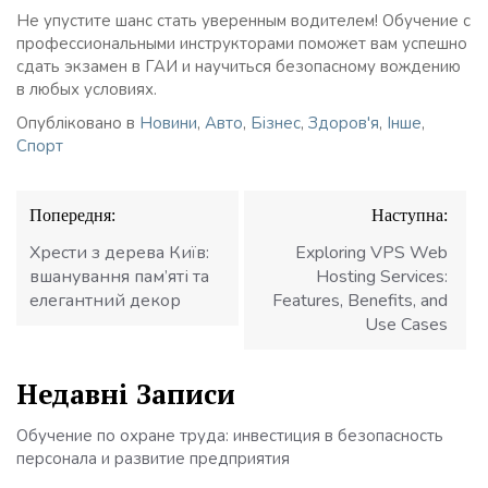
Не упустите шанс стать уверенным водителем! Обучение с
профессиональными инструкторами поможет вам успешно
сдать экзамен в ГАИ и научиться безопасному вождению
в любых условиях.
Опубліковано в
Новини
,
Авто
,
Бізнес
,
Здоров'я
,
Інше
,
Спорт
Навігація
Попередня:
Наступна:
записів
Хрести з дерева Київ:
Exploring VPS Web
вшанування пам’яті та
Hosting Services:
елегантний декор
Features, Benefits, and
Use Cases
Недавні Записи
Обучение по охране труда: инвестиция в безопасность
персонала и развитие предприятия