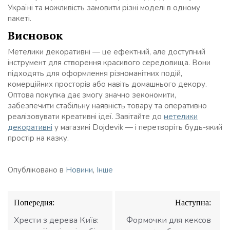
Україні та можливість замовити різні моделі в одному
пакеті.
Висновок
Метелики декоративні — це ефектний, але доступний
інструмент для створення красивого середовища. Вони
підходять для оформлення різноманітних подій,
комерційних просторів або навіть домашнього декору.
Оптова покупка дає змогу значно зекономити,
забезпечити стабільну наявність товару та оперативно
реалізовувати креативні ідеї. Завітайте до
метелики
декоративні
у магазині Dojdevik — і перетворіть будь-який
простір на казку.
Опубліковано в
Новини
,
Інше
Навігація
Попередня:
Наступна:
записів
Хрести з дерева Київ:
Формочки для кексов