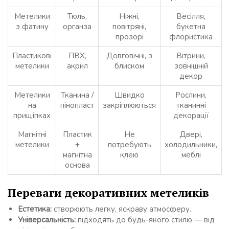
Метелики
Тюль,
Ніжні,
Весілля,
з фатину
органза
повітряні,
букетна
прозорі
флористика
Пластикові
ПВХ,
Довговічні, з
Вітрини,
метелики
акрил
блиском
зовнішній
декор
Метелики
Тканина /
Швидко
Рослини,
на
пінопласт
закріплюються
тканинні
прищіпках
декорації
Магнітні
Пластик
Не
Двері,
метелики
+
потребують
холодильники,
магнітна
клею
меблі
основа
Переваги декоративних метеликів
Естетика:
створюють легку, яскраву атмосферу.
Універсальність:
підходять до будь-якого стилю — від