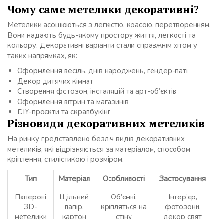
Чому саме метелики декоративні?
Метелики асоціюються з легкістю, красою, перетворенням.
Вони надають будь-якому простору життя, легкості та
кольору. Декоративні варіанти стали справжнім хітом у
таких напрямках, як:
Оформлення весіль, днів народжень, гендер-паті
Декор дитячих кімнат
Створення фотозон, інсталяцій та арт-об’єктів
Оформлення вітрин та магазинів
DIY-проєкти та скрапбукінг
Різновиди декоративних метеликів
На ринку представлено безліч видів декоративних
метеликів, які відрізняються за матеріалом, способом
кріплення, стилістикою і розміром.
Тип
Матеріал
Особливості
Застосування
Паперові
Щільний
Об’ємні,
Інтер’єр,
3D-
папір,
кріпляться на
фотозони,
метелики
картон
стіну
декор свят