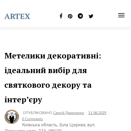
Skip
to
ARTEX
content
TOG
NAVI
Метелики декоративні:
ідеальний вибір для
святкового декору та
інтер’єру
ОПУБЛІКОВАНО
Сергій Даниленко
11.06.2025
0 Comments
Київська область, Біла Церква, вул.