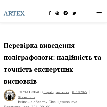
Skip
to
ARTEX
content
TOG
NAVI
Перевірка виведення
поліграфологи: надійність та
точність експертних
висновків
ОПУБЛІКОВАНО
Сергій Даниленко
05.10.2025
0 Comments
Київська область, Біла Церква, вул.