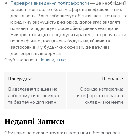
Перевірка виведення поліграфологи
— це необхідний
елемент контролю якості у сфері психофізіологічних
досліджень. Вона забезпечує об’єктивність, точність та
юридичну значущість висновків, допомагає виявляти
помилки та підвищує професійний рівень експертів.
Використання цієї процедури гарантує, що результати
поліграфічних досліджень будуть надійними та
застосовними у будь-яких сферах, де важлива
достовірність інформації.
Опубліковано в
Новини
,
Інше
Навігація
Попередня:
Наступна:
записів
Видалення тріщин на
Оренда катафалка:
лобовому склі: швидко
комфорт та повага в
та безпечно для киян
складні моменти
Недавні Записи
Обучение по охране труда: инвестиция в безопасность