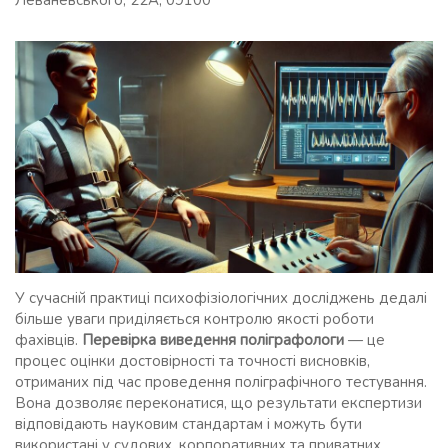
Леваневського, 22А, 09100
У сучасній практиці психофізіологічних досліджень дедалі
більше уваги приділяється контролю якості роботи
фахівців.
Перевірка виведення поліграфологи
— це
процес оцінки достовірності та точності висновків,
отриманих під час проведення поліграфічного тестування.
Вона дозволяє переконатися, що результати експертизи
відповідають науковим стандартам і можуть бути
використані у судових, корпоративних та приватних