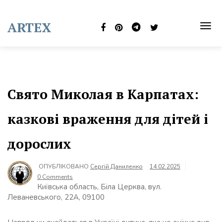
Skip
to
ARTEX
content
TOG
NAVI
Свято Миколая в Карпатах:
казкові враження для дітей і
дорослих
ОПУБЛІКОВАНО
Сергій Даниленко
14.02.2025
0 Comments
Київська область, Біла Церква, вул.
Леваневського, 22А, 09100