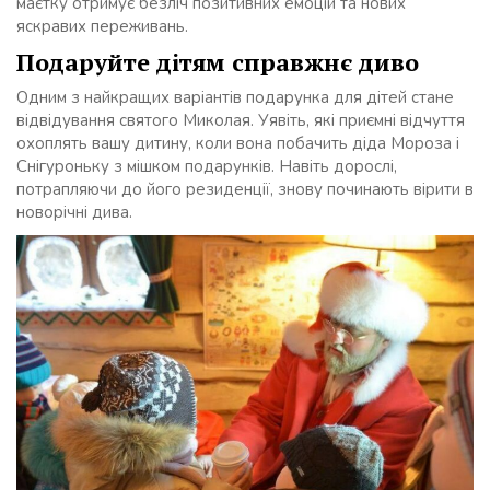
маєтку отримує безліч позитивних емоцій та нових
яскравих переживань.
Подаруйте дітям справжнє диво
Одним з найкращих варіантів подарунка для дітей стане
відвідування святого Миколая. Уявіть, які приємні відчуття
охоплять вашу дитину, коли вона побачить діда Мороза і
Снігуроньку з мішком подарунків. Навіть дорослі,
потрапляючи до його резиденції, знову починають вірити в
новорічні дива.