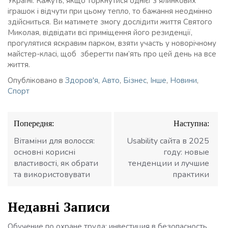
Україні. Кажуть, якщо торкнутися однієї з ялинкових
іграшок і відчути при цьому тепло, то бажання неодмінно
здійсниться. Ви матимете змогу дослідити життя Святого
Миколая, відвідати всі приміщення його резиденції,
прогулятися яскравим парком, взяти участь у новорічному
майстер-класі, щоб зберегти пам’ять про цей день на все
життя.
Опубліковано в
Здоров'я
,
Авто
,
Бізнес
,
Інше
,
Новини
,
Спорт
Навігація
Попередня:
Наступна:
записів
Вітаміни для волосся:
Usability сайта в 2025
основні корисні
году: новые
властивості, як обрати
тенденции и лучшие
та використовувати
практики
Недавні Записи
Обучение по охране труда: инвестиция в безопасность