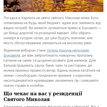
Поїздка в Карпати на свято святого Миколая може бути
спланована на будь-який бюджет, адже все залежить від
ваших потреб. Ви можете зупинитися прямо в Буковелі —
це більш дорогий та розкішний варіант. Або обрати
номери в сусідніх селах, де ціни будуть нижчими, але
якість обслуговування залишиться на високому рівні.
Відмінним вибором стане
готель Коруна неподалік
Буковеля
, де вам запропонують новорічну програму,
катання на санях та щоденні розваги для малюків. Для
батьків працюють сауна, баня, чани та ресторани, де
можна приємно провести вечір. Вдень можна кататися на
лижах і сноубордах, поєднуючи приємне з корисним,
насолоджуватися краєвидами засніжених гір і смакувати
смачні страви в колибах.
Що чекає на вас у резиденції
Святого Миколая
Безумовно, центральною фігурою події є Миколай. Він з