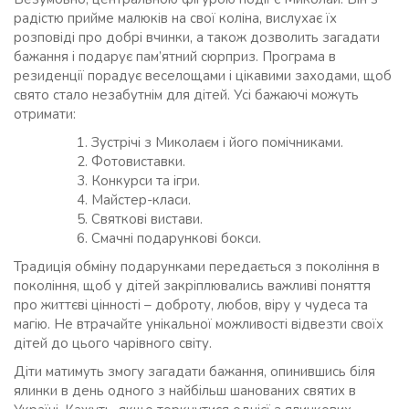
радістю прийме малюків на свої коліна, вислухає їх
розповіді про добрі вчинки, а також дозволить загадати
бажання і подарує пам’ятний сюрприз. Програма в
резиденції порадує веселощами і цікавими заходами, щоб
свято стало незабутнім для дітей. Усі бажаючі можуть
отримати:
Зустрічі з Миколаєм і його помічниками.
Фотовиставки.
Конкурси та ігри.
Майстер-класи.
Святкові вистави.
Смачні подарункові бокси.
Традиція обміну подарунками передається з покоління в
покоління, щоб у дітей закріплювались важливі поняття
про життєві цінності – доброту, любов, віру у чудеса та
магію. Не втрачайте унікальної можливості відвезти своїх
дітей до цього чарівного світу.
Діти матимуть змогу загадати бажання, опинившись біля
ялинки в день одного з найбільш шанованих святих в