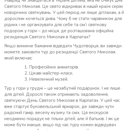
Навряд чи знайдеться в Україні дитина, яка не очікує дня
Святого Миколая. Це свято відкриває в нашій країні серію
новорічних святкувань. У цей період не лише дітлахам, а й
дорослим хочеться дива. Чому б не стати чарівником для
рідних і не організувати для себе та сім’ї святкову
подорож у гори – до місця, де розташована офіційна
резиденція Святого Миколая в Карпатах?
Якщо виникне бажання відвідати Чудотворця, ви завжди
можете замовити тур до резиденції Святого Миколая,
який включає:
Професійних аніматорів.
Цікаві майстер-класи.
Невеличкий музей.
Тур у гори у грудні – це незабутній подарунок. І не лише
для дітей. Дорослі також отримають задоволення,
святкуючи День Святого Миколая в Карпатах. У цей час
вже стартує буковельський ярмарок, де завжди чути
радісний гамір, веселу музику та сміх. Ця екскурсія
неодмінно порадує не тільки дітей, але й батьків. І як це
може бути інакше, якщо під час туру кожен відвідувач