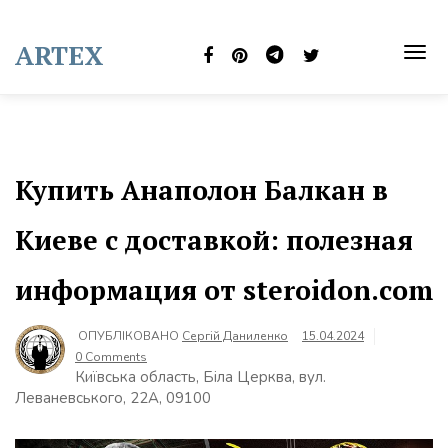
Skip
to
ARTEX
content
TOG
NAVI
Купить Анаполон Балкан в
Киеве с доставкой: полезная
информация от steroidon.com
ОПУБЛІКОВАНО
Сергій Даниленко
15.04.2024
0 Comments
Київська область, Біла Церква, вул.
Леваневського, 22А, 09100